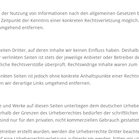
.
g der Nutzung von Informationen nach den allgemeinen Gesetzen b
m Zeitpunkt der Kenntnis einer konkreten Rechtsverletzung mögli
 umgehend entfernen.
iten Dritter, auf deren Inhalte wir keinen Einfluss haben. Deshal
erlinkten Seiten ist stets der jeweilige Anbieter oder Betreiber de
iche Rechtsverstöße überprüft. Rechtswidrige Inhalte waren zum 
linkten Seiten ist jedoch ohne konkrete Anhaltspunkte einer Rechts
n wir derartige Links umgehend entfernen.
lte und Werke auf diesen Seiten unterliegen dem deutschen Urheberr
rhalb der Grenzen des Urheberrechtes bedürfen der schriftlichen
 sind nur für den privaten, nicht kommerziellen Gebrauch gestattet
Betreiber erstellt wurden, werden die Urheberrechte Dritter beacht
auf eine Urheberrechtsverletzung aufmerksam werden, bitten wir 