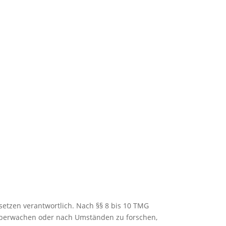
ber uns
Musik
Specials
Demos
Band
Kontakt
setzen verantwortlich. Nach §§ 8 bis 10 TMG
u überwachen oder nach Umständen zu forschen,